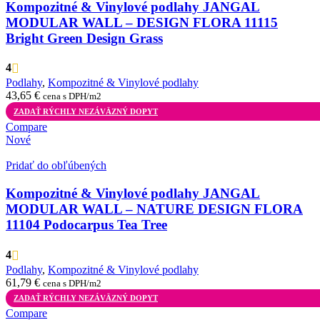
Kompozitné & Vinylové podlahy JANGAL
MODULAR WALL – DESIGN FLORA 11115
Bright Green Design Grass
4
Podlahy
,
Kompozitné & Vinylové podlahy
43,65
€
cena s DPH/m2
ZADAŤ RÝCHLY NEZÁVÄZNÝ DOPYT
Compare
Nové
Pridať do obľúbených
Kompozitné & Vinylové podlahy JANGAL
MODULAR WALL – NATURE DESIGN FLORA
11104 Podocarpus Tea Tree
4
Podlahy
,
Kompozitné & Vinylové podlahy
61,79
€
cena s DPH/m2
ZADAŤ RÝCHLY NEZÁVÄZNÝ DOPYT
Compare