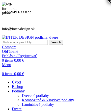
+421 949 633 822
info@inter-design.sk
Search
Compare
Obľúbené
Prihlásiť / Registrovať
0
items
0,00
€
Menu
0
items
0,00
€
Úvod
E-shop
Podlahy
Drevené podlahy
Kompozitné & Vinylové podlahy
Laminátové podlahy
Dvere