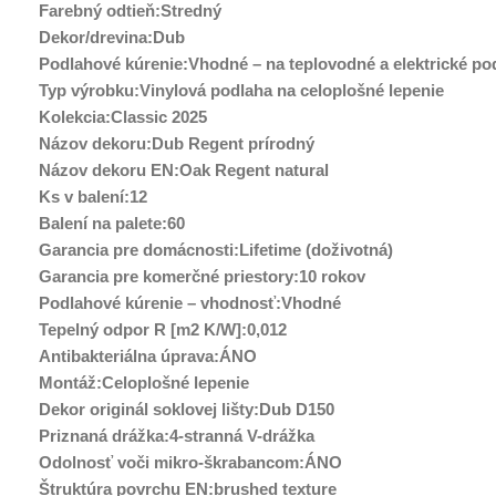
Farebný odtieň:Stredný
Dekor/drevina:Dub
Podlahové kúrenie:Vhodné – na teplovodné a elektrické po
Typ výrobku:Vinylová podlaha na celoplošné lepenie
Kolekcia:Classic 2025
Názov dekoru:Dub Regent prírodný
Názov dekoru EN:Oak Regent natural
Ks v balení:12
Balení na palete:60
Garancia pre domácnosti:Lifetime (doživotná)
Garancia pre komerčné priestory:10 rokov
Podlahové kúrenie – vhodnosť:Vhodné
Tepelný odpor R [m2 K/W]:0,012
Antibakteriálna úprava:ÁNO
Montáž:Celoplošné lepenie
Dekor originál soklovej lišty:Dub D150
Priznaná drážka:4-stranná V-drážka
Odolnosť voči mikro-škrabancom:ÁNO
Štruktúra povrchu EN:brushed texture