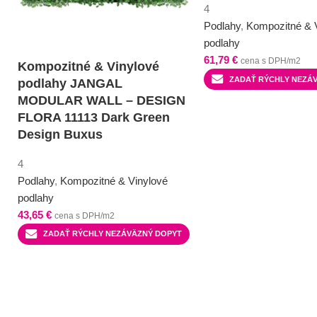
4
Podlahy
,
Kompozitné & 
podlahy
61,79
€
cena s DPH/m2
Kompozitné & Vinylové
ZADAŤ RÝCHLY NEZÁ
podlahy JANGAL
MODULAR WALL – DESIGN
FLORA 11113 Dark Green
Design Buxus
4
Podlahy
,
Kompozitné & Vinylové
podlahy
43,65
€
cena s DPH/m2
ZADAŤ RÝCHLY NEZÁVÄZNÝ DOPYT