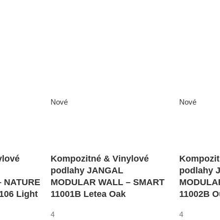
Nové
Nové
ylové
Kompozitné & Vinylové
Kompozit
podlahy JANGAL
podlahy
– NATURE
MODULAR WALL – SMART
MODULAR
06 Light
11001B Letea Oak
11002B O
4
4