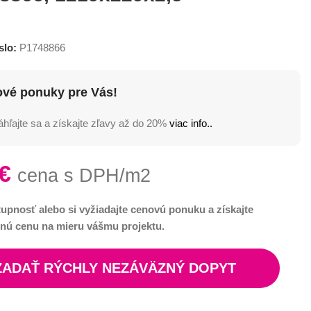
slo:
P1748866
ové ponuky pre Vás!
hľajte sa a získajte zľavy až do 20%
viac info..
€
cena s DPH/m2
tupnosť alebo si vyžiadajte cenovú ponuku a získajte
nú cenu na mieru vášmu projektu.
ZADAŤ RÝCHLY NEZÁVÄZNÝ DOPYT