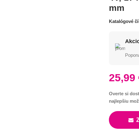
mm
Katalógové čí
Akci
Poponá
25,99
Overte si dos
najlepšiu mož