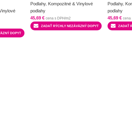
Podlahy
,
Kompozitné & Vinylové
Podlahy
,
Kom
Vinylové
podlahy
podlahy
45,69
€
45,69
€
cena s DPH/m2
cena
ZADAŤ RÝCHLY NEZÁVÄZNÝ DOPYT
ZADAŤ 
VÄZNÝ DOPYT