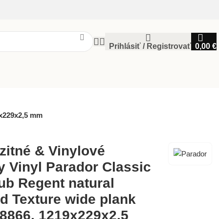
Prihlásiť / Registrovať
0,00
€
9x229x2,5 mm
itné & Vinylové
y Vinyl Parador Classic
ub Regent natural
d Texture wide plank
48866, 1219x229x2,5