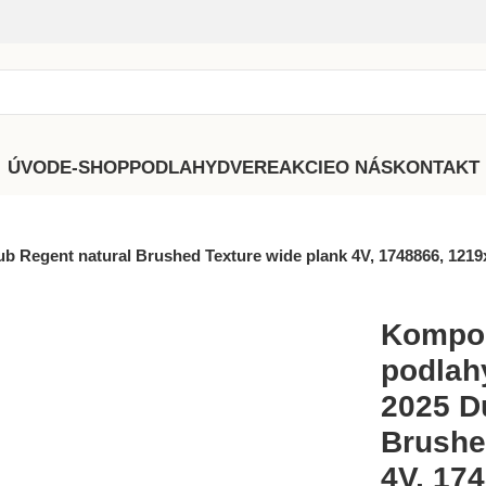
ÚVOD
E-SHOP
PODLAHY
DVERE
AKCIE
O NÁS
KONTAKT
ub Regent natural Brushed Texture wide plank 4V, 1748866, 121
Kompoz
podlah
2025 D
Brushe
4V, 17