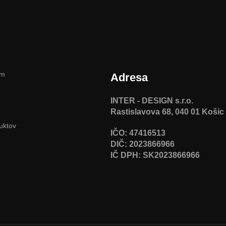
am
Adresa
INTER - DESIGN s.r.o.
Rastislavova 68, 040 01 Košic
uktov
IČO: 47416513
DIČ: 2023866966
IČ DPH: SK2023866966