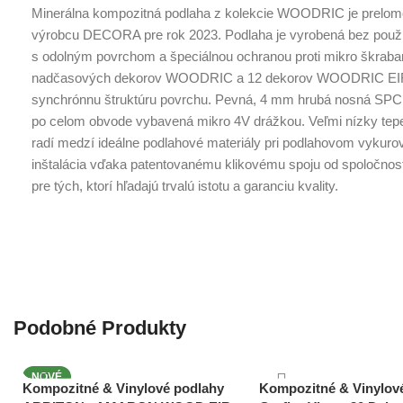
Minerálna kompozitná podlaha z kolekcie WOODRIC je prelo
výrobcu DECORA pre rok 2023. Podlaha je vyrobená bez použiti
s odolným povrchom a špeciálnou ochranou proti mikro škraba
nadčasových dekorov WOODRIC a 12 dekorov WOODRIC EIR
synchrónnu štruktúru povrchu. Pevná, 4 mm hrubá nosná SPC do
po celom obvode vybavená mikro 4V drážkou. Veľmi nízky tepe
radí medzí ideálne podlahové materiály pri podlahovom vykuro
inštalácia vďaka patentovanému klikovému spoju od spoločnost
pre tých, ktorí hľadajú trvalú istotu a garanciu kvality.
Podobné Produkty
NOVÉ
Kompozitné & Vinylové podlahy
Kompozitné & Vinylov