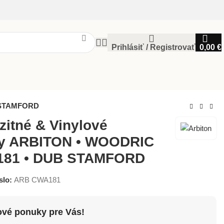
Prihlásiť / Registrovať
0,00
€
B STAMFORD
itné & Vinylové
hy ARBITON • WOODRIC
181 • DUB STAMFORD
slo:
ARB CWA181
ové ponuky pre Vás!