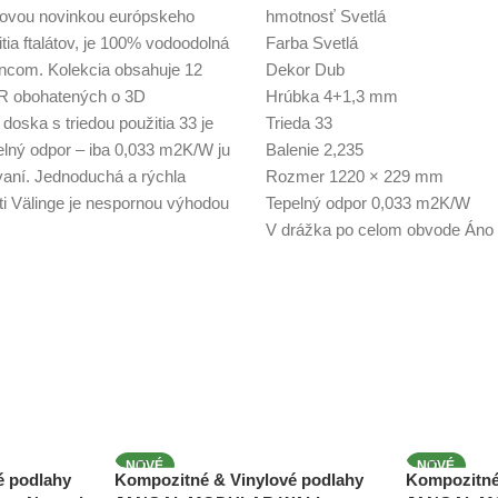
movou novinkou európskeho
hmotnosť Svetlá
a ftalátov, je 100% vodoodolná
Farba Svetlá
ncom. Kolekcia obsahuje 12
Dekor Dub
 obohatených o 3D
Hrúbka 4+1,3 mm
ska s triedou použitia 33 je
Trieda 33
lný odpor – iba 0,033 m2K/W ju
Balenie 2,235
vaní. Jednoduchá a rýchla
Rozmer 1220 × 229 mm
i Välinge je nespornou výhodou
Tepelný odpor 0,033 m2K/W
V drážka po celom obvode Áno
NOVÉ
NOVÉ
é podlahy
Kompozitné & Vinylové podlahy
Kompozitné