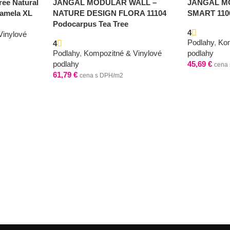
ree Natural
JANGAL MODULAR WALL –
JANGAL M
lamela XL
NATURE DESIGN FLORA 11104
SMART 1100
Podocarpus Tea Tree
4
Vinylové
Podlahy
,
Kom
4
Podlahy
,
Kompozitné & Vinylové
podlahy
podlahy
45,69
€
cena
61,79
€
cena s DPH/m2