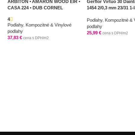
ARBITON • AMARON WOOD EIR •
Gerflor Virtuo 30 Daint
CASA 224 • DUB CORNEL
1454 2/0,3 mm 23/31 1-
4
Podlahy
,
Kompozitné & 
Podlahy
,
Kompozitné & Vinylové
podlahy
podlahy
25,99
€
cena s DPH/m2
37,83
€
cena s DPH/m2