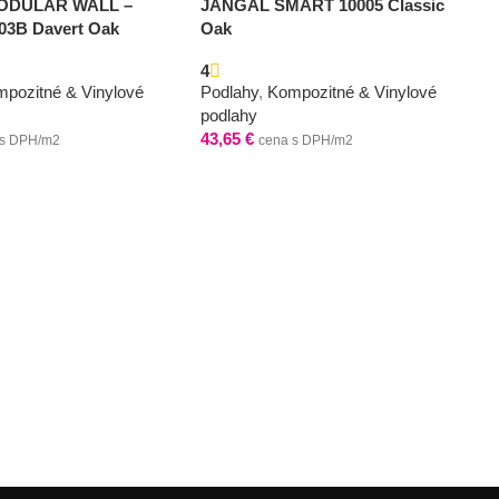
ODULAR WALL –
JANGAL SMART 10005 Classic
3B Davert Oak
Oak
4
pozitné & Vinylové
Podlahy
,
Kompozitné & Vinylové
podlahy
43,65
€
 s DPH/m2
cena s DPH/m2