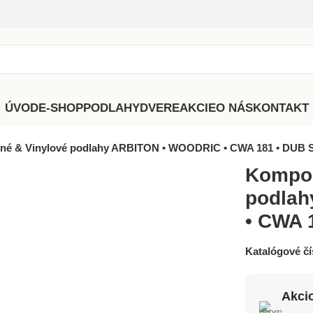
ÚVOD
E-SHOP
PODLAHY
DVERE
AKCIE
O NÁS
KONTAKT
né & Vinylové podlahy ARBITON • WOODRIC • CWA 181 • DU
Kompoz
podla
• CWA 
Katalógové čí
Akci