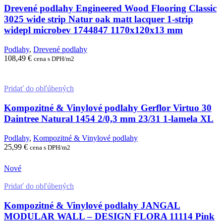
Drevené podlahy Engineered Wood Flooring Classic
3025 wide strip Natur oak matt lacquer 1-strip
widepl microbev 1744847 1170x120x13 mm
Podlahy
,
Drevené podlahy
108,49
€
cena s DPH/m2
ZADAŤ RÝCHLY NEZÁVÄZNÝ DOPYT
Pridať do obľúbených
Kompozitné & Vinylové podlahy Gerflor Virtuo 30
Daintree Natural 1454 2/0,3 mm 23/31 1-lamela XL
Podlahy
,
Kompozitné & Vinylové podlahy
25,99
€
cena s DPH/m2
ZADAŤ RÝCHLY NEZÁVÄZNÝ DOPYT
Nové
Pridať do obľúbených
Kompozitné & Vinylové podlahy JANGAL
MODULAR WALL – DESIGN FLORA 11114 Pink