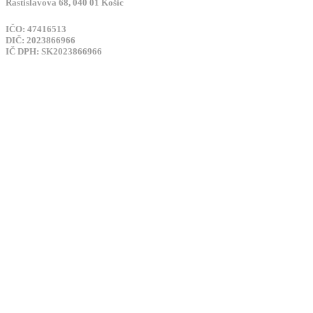
Rastislavova 68, 040 01 Košic
IČO: 47416513
DIČ: 2023866966
IČ DPH: SK2023866966