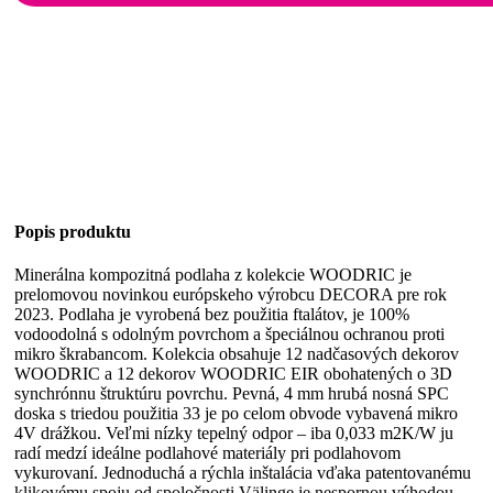
Popis produktu
Minerálna kompozitná podlaha z kolekcie WOODRIC je
prelomovou novinkou európskeho výrobcu DECORA pre rok
2023. Podlaha je vyrobená bez použitia ftalátov, je 100%
vodoodolná s odolným povrchom a špeciálnou ochranou proti
mikro škrabancom. Kolekcia obsahuje 12 nadčasových dekorov
WOODRIC a 12 dekorov WOODRIC EIR obohatených o 3D
synchrónnu štruktúru povrchu. Pevná, 4 mm hrubá nosná SPC
doska s triedou použitia 33 je po celom obvode vybavená mikro
4V drážkou. Veľmi nízky tepelný odpor – iba 0,033 m2K/W ju
radí medzí ideálne podlahové materiály pri podlahovom
vykurovaní. Jednoduchá a rýchla inštalácia vďaka patentovanému
klikovému spoju od spoločnosti Välinge je nespornou výhodou