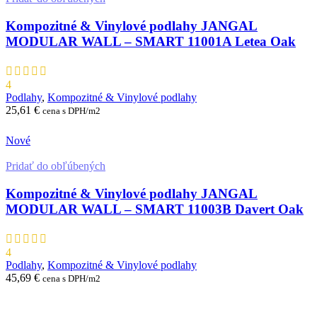
Kompozitné & Vinylové podlahy JANGAL
MODULAR WALL – SMART 11001A Letea Oak
4
Podlahy
,
Kompozitné & Vinylové podlahy
25,61
€
cena s DPH/m2
ZADAŤ RÝCHLY NEZÁVÄZNÝ DOPYT
Nové
Pridať do obľúbených
Kompozitné & Vinylové podlahy JANGAL
MODULAR WALL – SMART 11003B Davert Oak
4
Podlahy
,
Kompozitné & Vinylové podlahy
45,69
€
cena s DPH/m2
ZADAŤ RÝCHLY NEZÁVÄZNÝ DOPYT