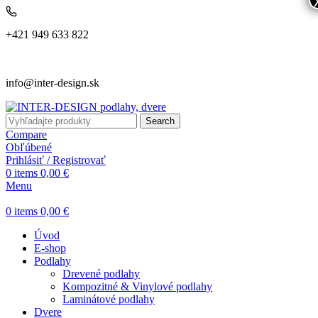
+421 949 633 822
info@inter-design.sk
Search
Compare
Obľúbené
Prihlásiť / Registrovať
0
items
0,00
€
Menu
0
items
0,00
€
Úvod
E-shop
Podlahy
Drevené podlahy
Kompozitné & Vinylové podlahy
Laminátové podlahy
Dvere