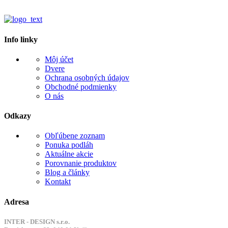
Info linky
Môj účet
Dvere
Ochrana osobných údajov
Obchodné podmienky
O nás
Odkazy
Obľúbene zoznam
Ponuka podláh
Aktuálne akcie
Porovnanie produktov
Blog a články
Kontakt
Adresa
INTER - DESIGN s.r.o.