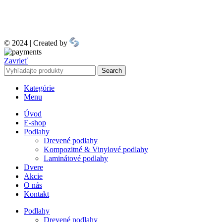
© 2024 | Created by
Zavrieť
Search
Kategórie
Menu
Úvod
E-shop
Podlahy
Drevené podlahy
Kompozitné & Vinylové podlahy
Laminátové podlahy
Dvere
Akcie
O nás
Kontakt
Podlahy
Drevené podlahy